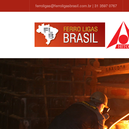
ferroligas@ferroligasbrasil.com.br
| 31 3597 0767