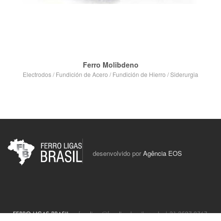
Ferro Molibdeno
Electrodos
/
Fundición de Acero
/
Fundición de Hierro
/
Siderurgia
VIEW POST
desenvolvido por
Agência EOS