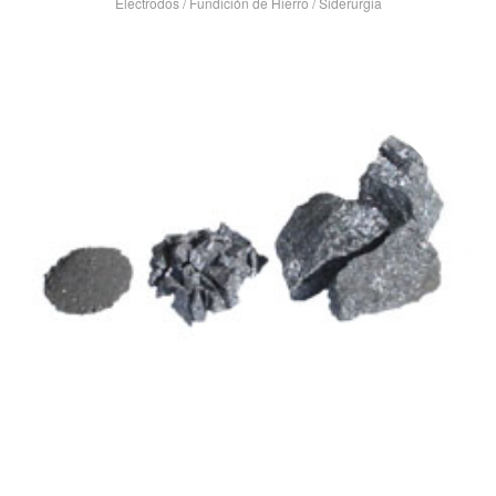
Electrodos
/
Fundición de Hierro
/
Siderurgia
VIEW POST