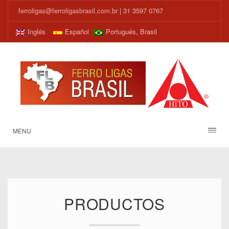
ferroligas@ferroligasbrasil.com.br
| 31 3597 0767
Inglés
Español
Portugués, Brasil
MENU
PRODUCTOS